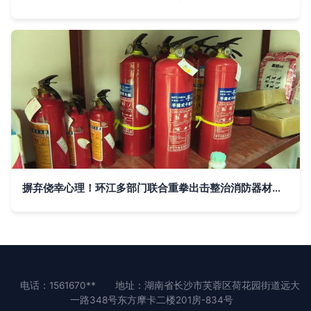
摒弃侥幸心理！环江多部门联合重拳出击整治消防器材销售市场
电话：1561670**
地址：湖南省长沙市芙蓉区荷花园街道远大
一路348号东方摩卡二楼201房-834号